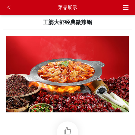
菜品展示
王婆大虾经典微辣锅