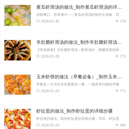
黄瓜虾滑汤的做法_制作黄瓜虾滑汤的详细步骤
清新爽口，营养满分——黄瓜虾滑汤的制作全攻略，导语：黄瓜虾滑汤，一款集清新口感与丰富营养于一身的佳肴，备受美食爱好者青睐。今天，就让我为您揭开这道美味汤品的神秘面纱，详细
2026-01-30
779
羊肚菌虾滑汤的做法_制作羊肚菌虾滑汤的详细步骤
【美食探索】羊肚菌虾滑汤：醇香滋补，唤醒味蕾的鲜美之选；羊肚菌，一种珍贵的食用菌，其肉质肥厚，口感鲜美，营养价值极高。搭配鲜嫩的虾滑，更是将汤的口感提升至全新的境界。下面
2026-01-28
775
玉米虾饼的做法（早餐必备）_制作玉米虾饼的详细步骤
早餐是一天当中非常重要的一餐，一顿营养均衡的早餐可以为我们提供一天所需的能量，让我们的生活和工作更加充满活力。玉米虾饼是一款兼具美味与营养的早餐佳品，其丰富的食材搭配，口
2026-01-26
771
虾扯蛋的做法_制作虾扯蛋的详细步骤
虾扯蛋的做法：制作虾扯蛋的详细步骤；导语：虾扯蛋，一道听起来颇有趣味的美食，实则是一道兼具营养与美味的佳肴。今天，就让我们一起来学习一下如何制作这道美味可口的虾扯蛋，让您
2026-01-24
495