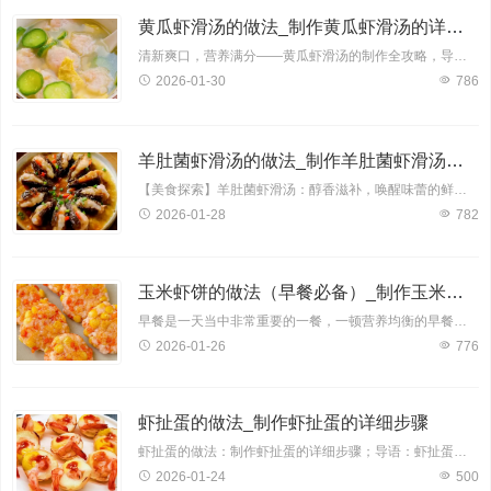
黄瓜虾滑汤的做法_制作黄瓜虾滑汤的详细步骤
清新爽口，营养满分——黄瓜虾滑汤的制作全攻略，导语：黄瓜虾滑汤，一款集清新口感与丰富营养于一身的佳肴，备受美食爱好者青睐。今天，就让我为您揭开这道美味汤品的神秘面纱，详细
2026-01-30
786
羊肚菌虾滑汤的做法_制作羊肚菌虾滑汤的详细步骤
【美食探索】羊肚菌虾滑汤：醇香滋补，唤醒味蕾的鲜美之选；羊肚菌，一种珍贵的食用菌，其肉质肥厚，口感鲜美，营养价值极高。搭配鲜嫩的虾滑，更是将汤的口感提升至全新的境界。下面
2026-01-28
782
玉米虾饼的做法（早餐必备）_制作玉米虾饼的详细步骤
早餐是一天当中非常重要的一餐，一顿营养均衡的早餐可以为我们提供一天所需的能量，让我们的生活和工作更加充满活力。玉米虾饼是一款兼具美味与营养的早餐佳品，其丰富的食材搭配，口
2026-01-26
776
虾扯蛋的做法_制作虾扯蛋的详细步骤
虾扯蛋的做法：制作虾扯蛋的详细步骤；导语：虾扯蛋，一道听起来颇有趣味的美食，实则是一道兼具营养与美味的佳肴。今天，就让我们一起来学习一下如何制作这道美味可口的虾扯蛋，让您
2026-01-24
500