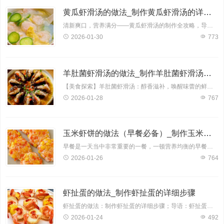
黄瓜虾滑汤的做法_制作黄瓜虾滑汤的详细步骤
清新爽口，营养满分——黄瓜虾滑汤的制作全攻略，导语：黄瓜虾滑汤，一款集清新口感与丰富营养于一身的佳肴，备受美食爱好者青睐。今天，就让我为您揭开这道美味汤品的神秘面纱，详细
2026-01-30
773
羊肚菌虾滑汤的做法_制作羊肚菌虾滑汤的详细步骤
【美食探索】羊肚菌虾滑汤：醇香滋补，唤醒味蕾的鲜美之选；羊肚菌，一种珍贵的食用菌，其肉质肥厚，口感鲜美，营养价值极高。搭配鲜嫩的虾滑，更是将汤的口感提升至全新的境界。下面
2026-01-28
767
玉米虾饼的做法（早餐必备）_制作玉米虾饼的详细步骤
早餐是一天当中非常重要的一餐，一顿营养均衡的早餐可以为我们提供一天所需的能量，让我们的生活和工作更加充满活力。玉米虾饼是一款兼具美味与营养的早餐佳品，其丰富的食材搭配，口
2026-01-26
764
虾扯蛋的做法_制作虾扯蛋的详细步骤
虾扯蛋的做法：制作虾扯蛋的详细步骤；导语：虾扯蛋，一道听起来颇有趣味的美食，实则是一道兼具营养与美味的佳肴。今天，就让我们一起来学习一下如何制作这道美味可口的虾扯蛋，让您
2026-01-24
492