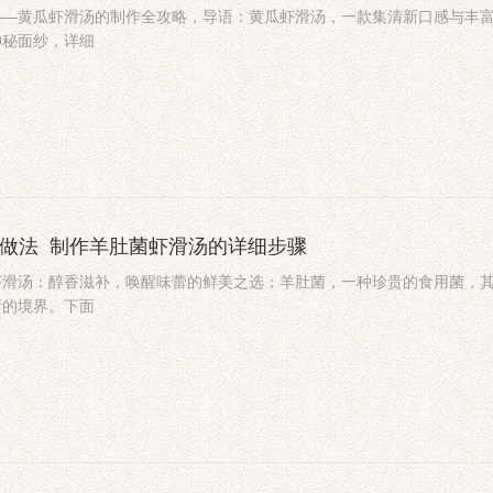
——黄瓜虾滑汤的制作全攻略，导语：黄瓜虾滑汤，一款集清新口感与丰
神秘面纱，详细
的做法_制作羊肚菌虾滑汤的详细步骤
虾滑汤：醇香滋补，唤醒味蕾的鲜美之选；羊肚菌，一种珍贵的食用菌，
新的境界。下面