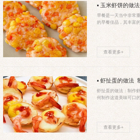
▪ 玉米虾饼的做
早餐是一天当中非常
的早餐佳品，其丰富
查看更多+
▪ 虾扯蛋的做法
虾扯蛋的做法：制作
何制作这道美味可口
查看更多+