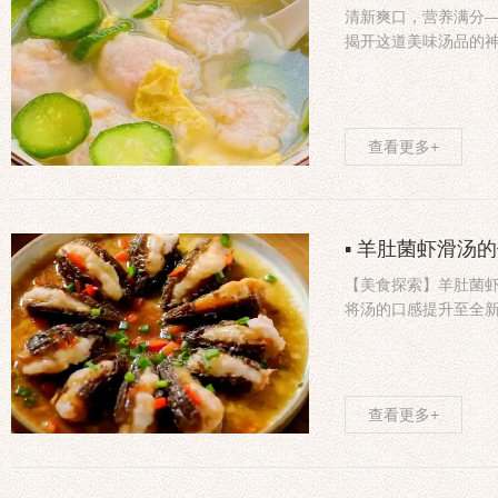
清新爽口，营养满分
揭开这道美味汤品的
查看更多+
▪ 羊肚菌虾滑汤
【美食探索】羊肚菌
将汤的口感提升至全
查看更多+