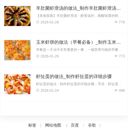
羊肚菌虾滑汤的做法_制作羊肚菌虾滑汤的详细步骤
【美食探索】羊肚菌虾滑汤：醇香滋补，唤醒味蕾的鲜美之选；羊肚菌，一种珍贵的食用菌，其肉质肥厚，口感鲜美，营养价值极高。搭配鲜嫩的虾滑，更是将汤的口感提升至全新的境界。下面
2026-01-28
779
玉米虾饼的做法（早餐必备）_制作玉米虾饼的详细步骤
早餐是一天当中非常重要的一餐，一顿营养均衡的早餐可以为我们提供一天所需的能量，让我们的生活和工作更加充满活力。玉米虾饼是一款兼具美味与营养的早餐佳品，其丰富的食材搭配，口
2026-01-26
773
虾扯蛋的做法_制作虾扯蛋的详细步骤
虾扯蛋的做法：制作虾扯蛋的详细步骤；导语：虾扯蛋，一道听起来颇有趣味的美食，实则是一道兼具营养与美味的佳肴。今天，就让我们一起来学习一下如何制作这道美味可口的虾扯蛋，让您
2026-01-24
498
标签
网站地图
百度
谷歌
|
（
/
）