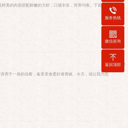
其鲜美的肉质搭配鲜嫩的大虾，口感丰富，营养均衡。下面，
服务热线
微信咨询
2026-01-30
返回顶部
富营养于一身的佳肴，备受美食爱好者青睐。今天，就让我为您