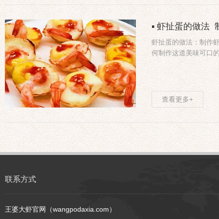
▪ 虾扯蛋的做法
虾扯蛋的做法：制作
何制作这道美味可口
查看更多+
联系方式
王婆大虾官网（wangpodaxia.com）