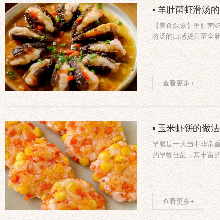
▪ 羊肚菌虾滑汤
【美食探索】羊肚菌
将汤的口感提升至全
查看更多+
▪ 玉米虾饼的做
早餐是一天当中非常
的早餐佳品，其丰富
查看更多+