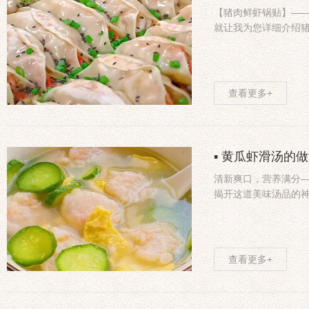
【猪肉鲜虾锅贴】—
就让我为您详细介绍
查看更多+
▪ 黄瓜虾滑汤的
清新爽口，营养满分
揭开这道美味汤品的
查看更多+