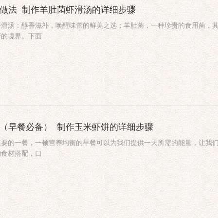
的做法_制作羊肚菌虾滑汤的详细步骤
虾滑汤：醇香滋补，唤醒味蕾的鲜美之选；羊肚菌，一种珍贵的食用菌，
新的境界。下面
法（早餐必备）_制作玉米虾饼的详细步骤
重要的一餐，一顿营养均衡的早餐可以为我们提供一天所需的能量，让我
的食材搭配，口