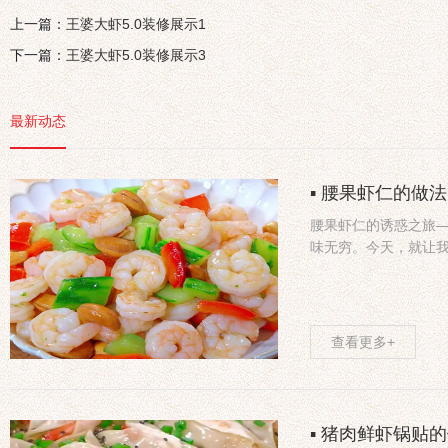
上一篇：
王婆大虾5.0装修展示1
下一篇：
王婆大虾5.0装修展示3
最新动态
▪ 腰果虾仁的做
腰果虾仁的诱惑之旅
味无穷。今天，就让
查看更多+
▪ 猪肉鲜虾锅贴