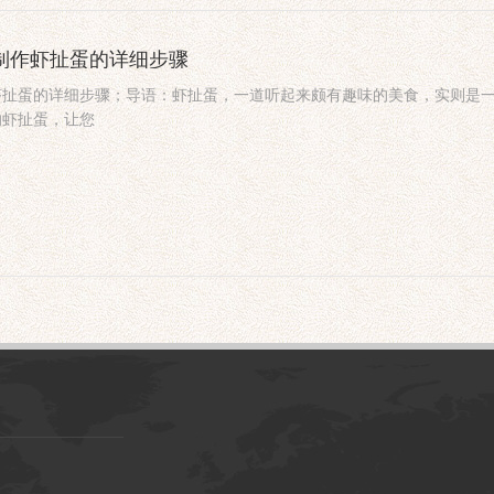
_制作虾扯蛋的详细步骤
虾扯蛋的详细步骤；导语：虾扯蛋，一道听起来颇有趣味的美食，实则是
的虾扯蛋，让您