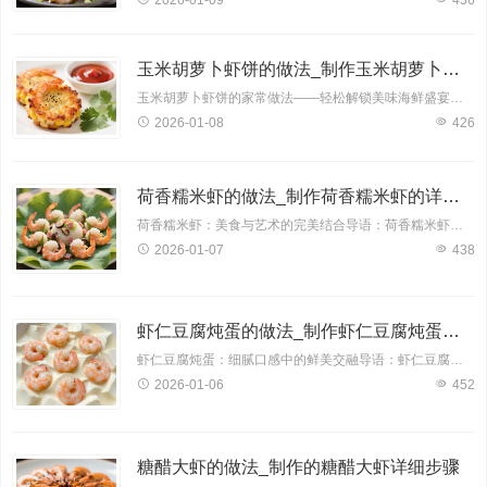
2026-01-09
436
玉米胡萝卜虾饼的做法_制作玉米胡萝卜虾饼的详细步骤
玉米胡萝卜虾饼的家常做法——轻松解锁美味海鲜盛宴导语：想要在家轻松制作一款美味又营养的海鲜佳肴吗？今天，就为大家带来一款简单易学的玉米胡萝卜虾饼，让你在家也能享受到鲜美
2026-01-08
426
荷香糯米虾的做法_制作荷香糯米虾的详细步骤
荷香糯米虾：美食与艺术的完美结合导语：荷香糯米虾，一道色香味俱佳的佳肴，不仅让人品尝到美食的魅力，还能感受到艺术的韵味。今天，就让我为您揭秘荷香糯米虾的独家做法，带您体
2026-01-07
438
虾仁豆腐炖蛋的做法_制作虾仁豆腐炖蛋的详细步骤
虾仁豆腐炖蛋：细腻口感中的鲜美交融导语：虾仁豆腐炖蛋，一道融合了海鲜与豆制品的佳肴，口感细腻，营养均衡。下面，让我们一起走进这道美味的制作过程，感受虾仁与豆腐的鲜美交融
2026-01-06
452
糖醋大虾的做法_制作的糖醋大虾详细步骤