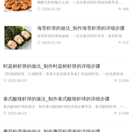
糖醋大虾的魅力之旅：一步步教你制作美味佳肴导语：糖醋大虾，一道色香味俱佳的传统名菜，以其鲜美的口感和丰富的营养深受大家喜爱。今天，就让我带领大家详细了解糖醋大虾的制作过
2026-01-05
486
海苔虾滑的做法_制作海苔虾滑的详细步骤
海苔虾滑的美味秘籍：一步步教你制作导语：海苔虾滑，一款口感鲜美、营养丰富的佳肴，深受大众喜爱。今天，就让我为大家揭秘这道美味的制作过程，手把手教你制作海苔虾滑。一、材
2026-01-04
472
时蔬鲜虾饼的做法_制作时蔬鲜虾饼的详细步骤
【时蔬鲜虾饼：口感鲜美，营养丰富的家常美食】时蔬鲜虾饼，一款色香味俱佳的家常美食，深受大家喜爱。它将新鲜的虾仁与时蔬巧妙地结合在一起，既保证了营养的丰富性，又让口感层次更加丰富。下面，我将为您详细介绍制作时蔬鲜虾饼的详细步骤，让您轻松学会这款美味佳肴。【制作时蔬鲜虾饼的食材】主料：虾仁、胡萝卜、玉米粒、青豆、洋葱辅料：鸡蛋、面粉、
2025-06-25
15.8W
泰式酸辣虾球的做法_制作泰式酸辣虾球的详细步骤
泰式酸辣虾球的做法：制作泰式酸辣虾球的详细步骤导语：泰式酸辣虾球，一道充满东南亚风情的美食，以其鲜美的口感、酸辣的味道征服了无数食客的味蕾。今天，让我们一起来学习如何制作这道美味佳肴，将热带风情融入家的温馨。一、泰式酸辣虾球食材准备1. 新鲜大虾500克2. 调料：鱼露、柠檬汁、蒜末、辣椒末、香菜、糖、盐、泰式辣椒酱、橄榄油二、制作泰式酸辣虾
2025-06-24
15.8W
蘑菇虾滑堡的做法_制作蘑菇虾滑堡的详细步骤