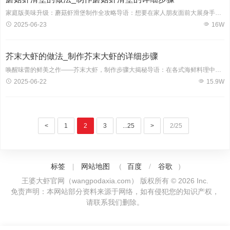
家庭版美味升级：蘑菇虾滑堡制作全攻略导语：想要在家人朋友面前大展身手，不妨尝试制作这款创意美食——蘑菇虾滑堡。鲜美的虾滑搭配浓郁的蘑菇，口感丰富，营养丰富。下面，就让我们一起来学习如何制作这款美味佳肴吧！一、材料准备1. 主料：新鲜虾仁300克、蘑菇100克；2. 辅料：鸡蛋1个、面包糠适量、面粉适量；3. 调料：盐、胡椒粉、料酒、生抽、葱姜蒜、植物油
2025-06-23
16W
芥末大虾的做法_制作芥末大虾的详细步骤
唤醒味蕾的鲜美之作——芥末大虾，制作步骤大揭秘导语：在各式海鲜料理中，芥末大虾以其独特的口感和清新辛辣的味道备受食客喜爱。今天，就让我们来揭开这道美味佳肴的神秘面纱，一步步教您制作出地道的芥末大虾。一、材料准备1. 新鲜大虾500克；2. 芥末适量；3. 蒜末1茶匙；4. 姜末1茶匙；5. 酱油2茶匙；6. 白糖1茶匙；7. 料酒1茶匙；8. 盐适量；9. 植物油适量。二、制作
2025-06-22
15.9W
<
1
2
3
...25
>
2/25
标签
网站地图
百度
谷歌
|
（
/
）
王婆大虾官网（wangpodaxia.com） 版权所有 © 2026 Inc.
免责声明：本网站部分资料来源于网络，如有侵犯您的知识产权，
请联系我们删除。